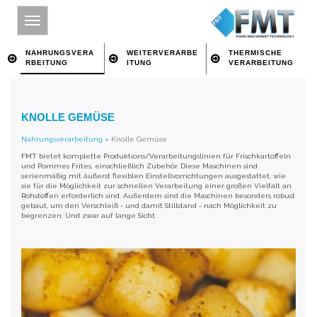
NAHRUNGSVERA
WEITERVERARBE
THERMISCHE
RBEITUNG
ITUNG
VERARBEITUNG
HOME
KNOLLE GEMÜSE
SITE INDEX
Nahrungsverarbeitung
»
Knolle Gemüse
ÜBER FMT
FMT bietet komplette Produktions/Verarbeitungslinien für Frischkartoffeln
und Pommes Frites, einschließlich Zubehör. Diese Maschinen sind
NAHRUNGSVERARBEITUNG
serienmäßig mit äußerst flexiblen Einstellvorrichtungen ausgestattet, wie
sie für die Möglichkeit zur schnellen Verarbeitung einer großen Vielfalt an
Rohstoffen erforderlich sind. Außerdem sind die Maschinen besonders robust
WEITERVERARBEITUNG
gebaut, um den Verschleiß - und damit Stillstand - nach Möglichkeit zu
begrenzen. Und zwar auf lange Sicht.
THERMISCHE VERARBEITUNG
IMPRESSUM
ÜBER SCHLÜSSELWORT SUCHEN