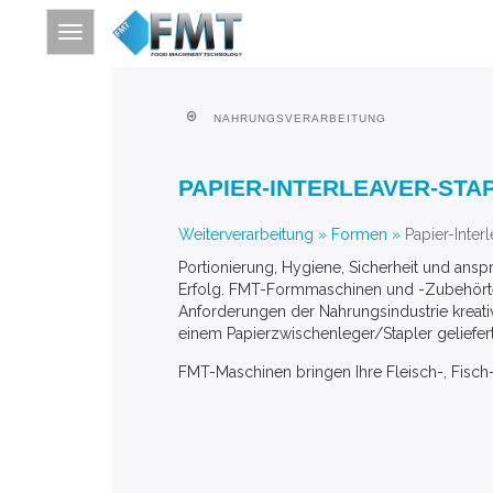
NAHRUNGSVERARBEITUNG
HOME
PAPIER-INTERLEAVER-STA
SITE INDEX
ÜBER FMT
Weiterverarbeitung
»
Formen
»
Papier-Inter
Portionierung, Hygiene, Sicherheit und ans
NAHRUNGSVERARBEITUNG
Erfolg. FMT-Formmaschinen und -Zubehörte
WEITERVERARBEITUNG
Anforderungen der Nahrungsindustrie kreati
einem Papierzwischenleger/Stapler geliefe
THERMISCHE VERARBEITUNG
FMT-Maschinen bringen Ihre Fleisch-, Fisch-,
IMPRESSUM
ÜBER SCHLÜSSELWORT SUCHEN