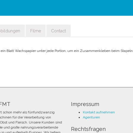
bbildungen
Filme
Contact
t ein Blatt Wachspapier unter jede Portion, um ein Zusammenkleben beim Stapel
 FMT
Impressum
rt schon mehr als fünfundzwanzig
Kontakt aufnehmen
chinen für die Verarbeitung von
Agenturen
Obst und Fleisch. Unsere Kunden sind
ße und große nahrungsverarbeitende
Rechtsfragen
n in und außerhalb Europas. Wir liefern