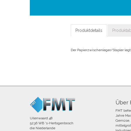
Produktdetails
Produkta
Der Papierzwischenleger/Stapler leg
Über
FMT liefe
Jahre Mas
Uilenwaard 48
Gemüse, 
5236 WB 's-Hertogenbosch
mittelgro
die Niederlande
Industrie