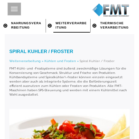
NAHRUNGSVERA
WEITERVERARBE
THERMISCHE
RBEITUNG
ITUNG
VERARBEITUNG
HOME
SPIRAL KUHLER / FROSTER
SITE INDEX
Weiterverarbeitung
»
Kühlen und Frosten
»
Spiral Kuhler / Froster
ÜBER FMT
FMT-Kühl- und -Frostsysteme sind äußerst zweckmäßige Lösungen für die
Konservierung von Geschmack, Struktur und Frische von Produkten.
NAHRUNGSVERARBEITUNG
Kühlbandsysteme und Spiralkühler\-froster können einzeln eingesetzt
werden aber auch als integrierte Systeme, die die Beförderungszeit
effizient ausnutzen zum Kühlen oder Frosten von Produkten. Alle FMT-
WEITERVERARBEITUNG
Maschinen haben SPS-Steuerung und werden mit einem Kühlmittel nach
Wahl ausgestattet.
THERMISCHE VERARBEITUNG
IMPRESSUM
ÜBER SCHLÜSSELWORT SUCHEN