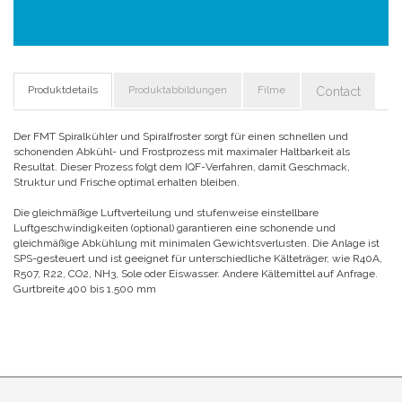
Produktdetails
Produktabbildungen
Filme
Contact
Der FMT Spiralkühler und Spiralfroster sorgt für einen schnellen und
schonenden Abkühl- und Frostprozess mit maximaler Haltbarkeit als
Resultat. Dieser Prozess folgt dem IQF-Verfahren, damit Geschmack,
Struktur und Frische optimal erhalten bleiben.
Die gleichmäßige Luftverteilung und stufenweise einstellbare
Luftgeschwindigkeiten (optional) garantieren eine schonende und
gleichmäßige Abkühlung mit minimalen Gewichtsverlusten. Die Anlage ist
SPS-gesteuert und ist geeignet für unterschiedliche Kälteträger, wie R40A,
R507, R22, CO2, NH3, Sole oder Eiswasser. Andere Kältemittel auf Anfrage.
Gurtbreite 400 bis 1.500 mm