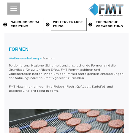
NAHRUNGSVERA
WEITERVERARBE
THERMISCHE
RBEITUNG
ITUNG
VERARBEITUNG
HOME
FORMEN
SITE INDEX
Weiterverarbeitung
»
Formen
ÜBER FMT
Portionierung, Hygiene, Sicherheit und ansprechende Formen sind die
Grundlage für zukünftigen Erfolg. FMT-Formmaschinen und -
NAHRUNGSVERARBEITUNG
Zubehörteilen helfen Ihnen um den immer ansteigenden Anforderungen
der Nahrungsindustrie kreativ gerecht zu werden.
WEITERVERARBEITUNG
FMT-Maschinen bringen Ihre Fleisch-, Fisch-, Geflügel-, Kartoffel- und
Backprodukte erst recht in Form.
THERMISCHE VERARBEITUNG
IMPRESSUM
ÜBER SCHLÜSSELWORT SUCHEN