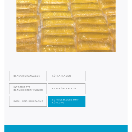
BLANCHIERANLAGEN
KÜHLANLAGEN
INTEGRIERTE
BANDKÜHLANLAGE
BLANCHIERER/KÜHLER
SCHMELZKLEBSTOFF
KOCH- UND KÜHLTANKS
KÜHLUNG