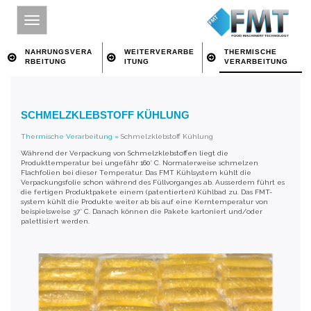
NAHRUNGSVERA
WEITERVERARBE
THERMISCHE
RBEITUNG
ITUNG
VERARBEITUNG
HOME
SCHMELZKLEBSTOFF KÜHLUNG
SITE INDEX
Thermische Verarbeitung
»
Schmelzklebstoff Kühlung
ÜBER FMT
Während der Verpackung von Schmelzklebstoffen liegt die
Produkttemperatur bei ungefähr 160° C. Normalerweise schmelzen
NAHRUNGSVERARBEITUNG
Flachfolien bei dieser Temperatur. Das FMT Kühlsystem kühlt die
Verpackungsfolie schon während des Füllvorganges ab. Ausserdem führt es
die fertigen Produktpakete einem (patentierten) Kühlbad zu. Das FMT-
WEITERVERARBEITUNG
system kühlt die Produkte weiter ab bis auf eine Kerntemperatur von
beispielsweise 37° C. Danach können die Pakete kartoniert und/oder
THERMISCHE VERARBEITUNG
palettisiert werden.
IMPRESSUM
ÜBER SCHLÜSSELWORT SUCHEN