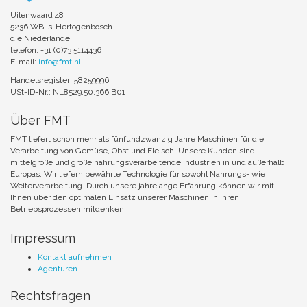
Uilenwaard 48
5236 WB 's-Hertogenbosch
die Niederlande
telefon: +31 (0)73 5114436
E-mail:
info@fmt.nl
Handelsregister: 58259996
USt-ID-Nr.: NL8529.50.366.B01
Über FMT
FMT liefert schon mehr als fünfundzwanzig Jahre Maschinen für die
Verarbeitung von Gemüse, Obst und Fleisch. Unsere Kunden sind
mittelgroße und große nahrungsverarbeitende Industrien in und außerhalb
Europas. Wir liefern bewährte Technologie für sowohl Nahrungs- wie
Weiterverarbeitung. Durch unsere jahrelange Erfahrung können wir mit
Ihnen über den optimalen Einsatz unserer Maschinen in Ihren
Betriebsprozessen mitdenken.
Impressum
Kontakt aufnehmen
Agenturen
Rechtsfragen