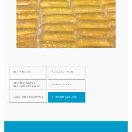
BLANCHEURS
KOELSYSTEMEN
GEINTEGREERDE
BANDKOELERS
BLANCHEUR/KOELER
KOOK- EN KOELKETELS
LIJMSTOF KOELING