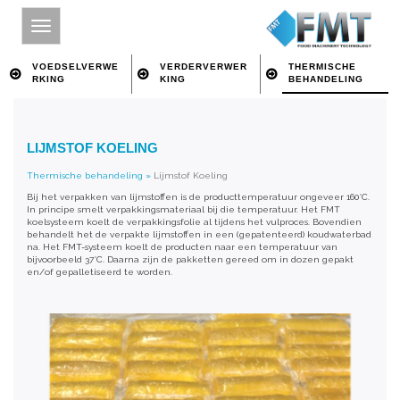
VOEDSELVERWE
VERDERVERWER
THERMISCHE
RKING
KING
BEHANDELING
HOME
LIJMSTOF KOELING
SITE INDEX
Thermische behandeling
»
Lijmstof Koeling
OVER FMT
Bij het verpakken van lijmstoffen is de producttemperatuur ongeveer 160°C.
In principe smelt verpakkingsmateriaal bij die temperatuur. Het FMT
VOEDSELVERWERKING
koelsysteem koelt de verpakkingsfolie al tijdens het vulproces. Bovendien
behandelt het de verpakte lijmstoffen in een (gepatenteerd) koudwaterbad
na. Het FMT-systeem koelt de producten naar een temperatuur van
VERDERVERWERKING
bijvoorbeeld 37°C. Daarna zijn de pakketten gereed om in dozen gepakt
en/of gepalletiseerd te worden.
THERMISCHE BEHANDELING
CONTACT
ZOEKEN OP TREFWOORD