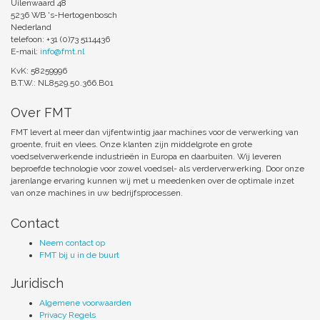
Uilenwaard 48
5236 WB 's-Hertogenbosch
Nederland
telefoon: +31 (0)73 5114436
E-mail:
info@fmt.nl
KvK: 58259996
B.T.W.: NL8529.50.366.B01
Over FMT
FMT levert al meer dan vijfentwintig jaar machines voor de verwerking van
groente, fruit en vlees. Onze klanten zijn middelgrote en grote
voedselverwerkende industrieën in Europa en daarbuiten. Wij leveren
beproefde technologie voor zowel voedsel- als verderverwerking. Door onze
jarenlange ervaring kunnen wij met u meedenken over de optimale inzet
van onze machines in uw bedrijfsprocessen.
Contact
Neem contact op
FMT bij u in de buurt
Juridisch
Algemene voorwaarden
Privacy Regels