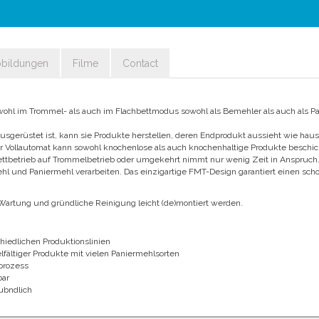
bbildungen
Filme
Contact
owohl im Trommel- als auch im Flachbettmodus sowohl als Bemehler als auch als P
sgerüstet ist, kann sie Produkte herstellen, deren Endprodukt aussieht wie ha
er Vollautomat kann sowohl knochenlose als auch knochenhaltige Produkte beschic
ttbetrieb auf Trommelbetrieb oder umgekehrt nimmt nur wenig Zeit in Anspruch
ehl und Paniermehl verarbeiten. Das einzigartige FMT-Design garantiert einen 
Wartung und gründliche Reinigung leicht (de)montiert werden.
schiedlichen Produktionslinien
lfältiger Produkte mit vielen Paniermehlsorten
prozess
bar
ubndlich