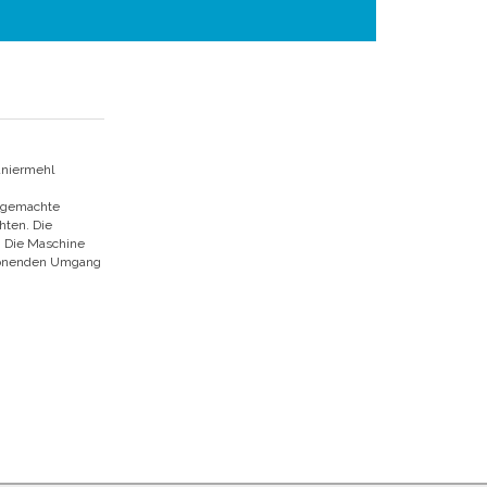
aniermehl
usgemachte
hten. Die
. Die Maschine
schonenden Umgang