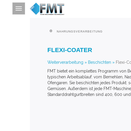
NAHRUNGSVERARBEITUNG
HOME
FLEXI-COATER
SITE INDEX
ÜBER FMT
Weiterverarbeitung
»
Beschichten
»
Flexi-C
FMT bietet ein komplettes Programm von Be
NAHRUNGSVERARBEITUNG
typischen Arbeitsablauf: vom Bemehlen, Nas
WEITERVERARBEITUNG
Ofengaren. Sie beschichten jedes Produkt: s
Gemüsen. Außerdem ist jede FMT-Maschine r
THERMISCHE VERARBEITUNG
Standarddrahtgurtbreiten sind 400, 600 un
IMPRESSUM
ÜBER SCHLÜSSELWORT SUCHEN