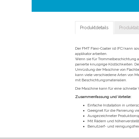
Produktdetails
Produkta
Der FMT Flexi-Coater ist (FC) kann s
applikator arbeiten.
Wenn sie für Trommelbeschichtung au
panierte knusprige Köstlichkeiten. D
Umrüstung der Maschine von Flachbe
kann viele verschiedene Arten von M
mit Beschichtungsmaterialien.
Die Maschine kann für eine schnelle 
Zusammenfassung und Vorteile:
Einfache Installation in unter
Geeignet für die Panierung vie
Ausgezeichneter Produktions
Mit Rädern und höhenverstell
Benutzerf- und reinigungsfre