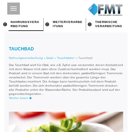
NAHRUNGSVERA
WEITERVERARBE
THERMISCHE
RBEITUNG
ITUNG
VERARBEITUNG
HOME
TAUCHBAD
SITE INDEX
Nahrungsverarbeitung
»
Salat
»
Tauchbäder
»
Tauchbad
ÜBER FMT
Das Tauchbad wird für Obst, wie z.B. Äpfel usw. verwendet, deren Kontaktzeit
mit dem Wasser (mit oder ohne Zusätze) kontrolliert werden muss. Das
NAHRUNGSVERARBEITUNG
Produkt wird in einem Bad mit den drehenden, paddelförmigen Trommeln
verarbeitet. Die Trommeln werden über die gesamte Länge des
Tauchbades montiert. Die Anlage kann kontinuierlich mit dem Produkt
WEITERVERARBEITUNG
befüllt werden. Die sich drehenden paddelförmigen Trommeln drücken
alle Produkte unter die Wasseroberfläche. Der Produktauslauf wird auf der
THERMISCHE VERARBEITUNG
gegenüberliegenden ...
Weiter lesen
IMPRESSUM
ÜBER SCHLÜSSELWORT SUCHEN